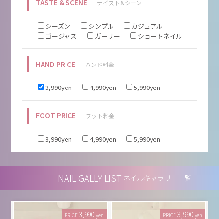
TASTE & SCENE
テイスト&シーン
シーズン
シンプル
カジュアル
ゴージャス
ガーリー
ショートネイル
HAND PRICE
ハンド料金
3,990yen
4,990yen
5,990yen
FOOT PRICE
フット料金
3,990yen
4,990yen
5,990yen
NAIL GALLY LIST
ネイルギャラリー一覧
3,990
3,990
PRICE
yen
PRICE
yen