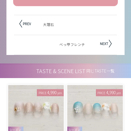
大理石
べっ甲フレンチ
TASTE & SCENE LIST
同じTASTE一覧
4,990
4,990
PRICE
yen
PRICE
yen
シーズン
シーズン