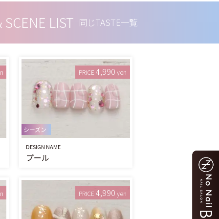
& SCENE LIST
同じTASTE一覧
4,990
en
PRICE
yen
シーズン
DESIGN NAME
プール
4,990
en
PRICE
yen