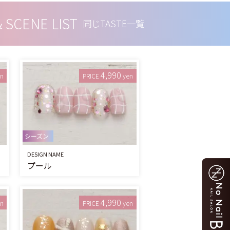
& SCENE LIST
同じTASTE一覧
4,990
en
PRICE
yen
シーズン
DESIGN NAME
プール
4,990
en
PRICE
yen