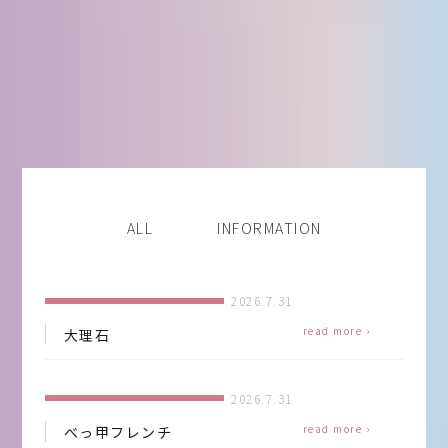
ALL
INFORMATION
2026.7.31
read more ›
大理石
I
f
o
r
m
a
t
i
o
2026.7.31
read more ›
べっ甲フレンチ