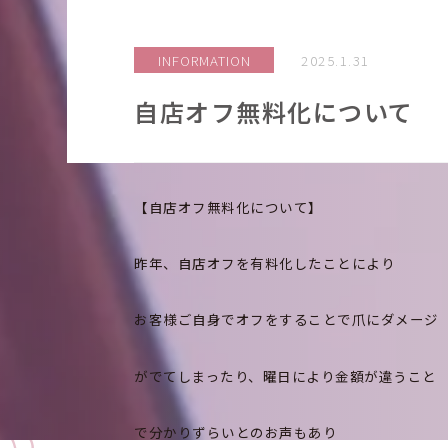
INFORMATION
2025.1.31
自店オフ無料化について
I
f
o
r
m
a
t
i
o
【自店オフ無料化について】
n
n
昨年、自店オフを有料化したことにより
お客様ご自身でオフをすることで爪にダメージ
がでてしまったり、曜日により金額が違うこと
で分かりずらいとのお声もあり