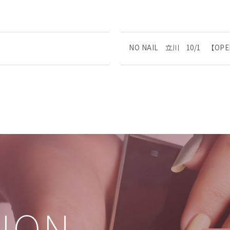
NO NAIL 立川 10/1 【O
TION