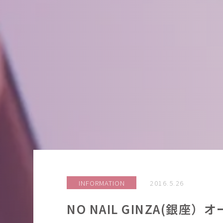
INFORMATION
2016.5.26
NO NAIL GINZA(銀