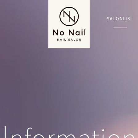
SALONLIST
I
nformation