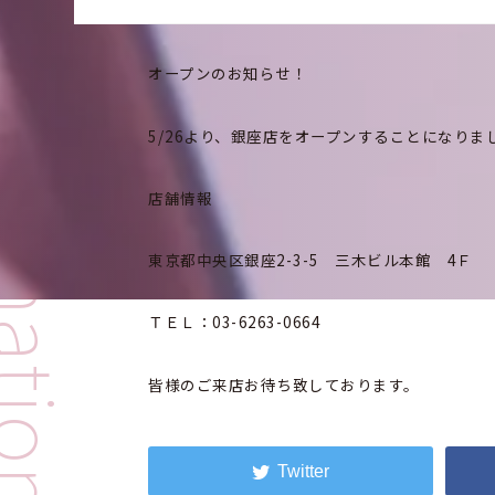
I
f
o
r
m
a
t
i
o
オープンのお知らせ！
n
n
5/26より、銀座店をオープンすることになりま
店舗情報
東京都中央区銀座2-3-5 三木ビル本館 4Ｆ
ＴＥＬ：03-6263-0664
皆様のご来店お待ち致しております。