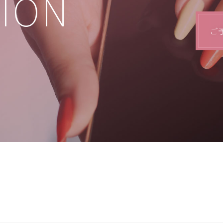
TION
ご